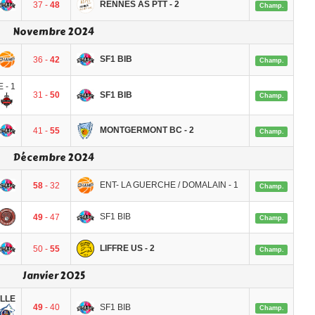
RENNES AS PTT - 2
37 -
48
Champ.
Novembre 2024
SF1 BIB
36 -
42
Champ.
 - 1
SF1 BIB
31 -
50
Champ.
MONTGERMONT BC - 2
41 -
55
Champ.
Décembre 2024
ENT- LA GUERCHE / DOMALAIN - 1
58
- 32
Champ.
SF1 BIB
49
- 47
Champ.
LIFFRE US - 2
50 -
55
Champ.
Janvier 2025
ELLE
SF1 BIB
49
- 40
Champ.