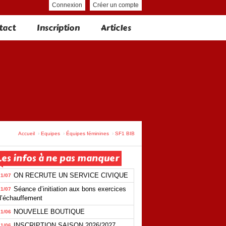
Connexion
Créer un compte
tact
Inscription
Articles
Accueil
Equipes
Équipes féminines
SF1 BIB
Les infos à ne pas manquer
ON RECRUTE UN SERVICE CIVIQUE
21/07
Séance d’initiation aux bons exercices
21/07
d’échauffement
NOUVELLE BOUTIQUE
21/06
INSCRIPTION SAISON 2026/2027
21/06