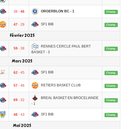
ORGERBLON BC - 1
38 -
46
Champ.
SF1 BIB
47
- 28
Champ.
Février 2025
RENNES CERCLE PAUL BERT
59
- 38
Champ.
BASKET - 3
Mars 2025
SF1 BIB
62
- 45
Champ.
RETIERS BASKET CLUB
57
- 46
Champ.
BREAL BASKET EN BROCELIANDE
69
- 32
Champ.
- 1
SF1 BIB
48
- 43
Champ.
Mai 2025