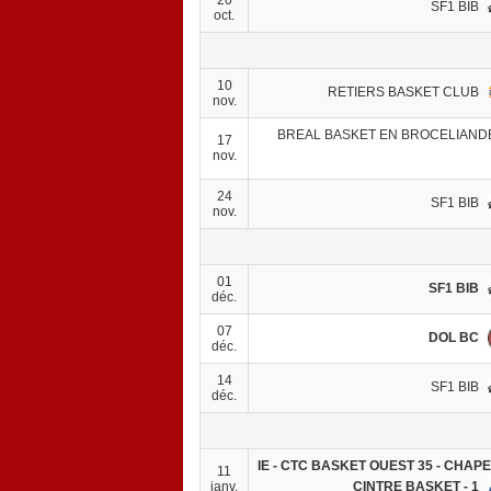
SF1 BIB
oct.
10
RETIERS BASKET CLUB
nov.
BREAL BASKET EN BROCELIANDE
17
nov.
24
SF1 BIB
nov.
01
SF1 BIB
déc.
07
DOL BC
déc.
14
SF1 BIB
déc.
IE - CTC BASKET OUEST 35 - CHAP
11
CINTRE BASKET - 1
janv.