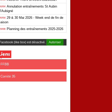
Annulation entraînements St Aubin
06/04
d’Aubigné
29 & 30 Mai 2026 - Week end de fin de
06/04
saison
Planning des entraînements 2025-2026
19/08
Facebook (like box) est désactivé.
Autoriser
Liens
FFBB
Comité 35