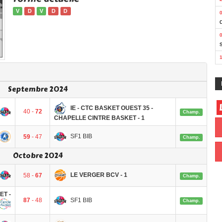
V
D
V
D
D
Septembre 2024
IE - CTC BASKET OUEST 35 -
40 -
72
Champ.
CHAPELLE CINTRE BASKET - 1
SF1 BIB
59
- 47
Champ.
Octobre 2024
LE VERGER BCV - 1
58 -
67
Champ.
T -
SF1 BIB
87
- 48
Champ.