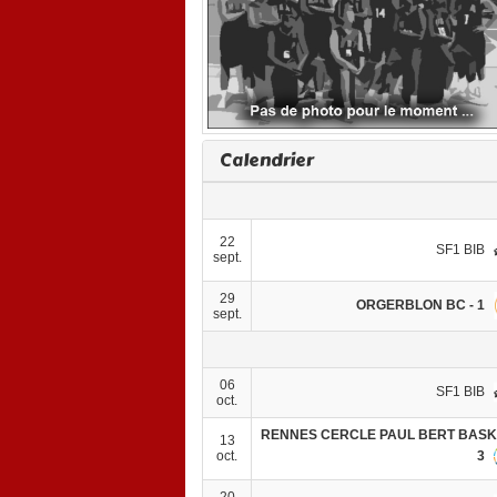
Calendrier
22
SF1 BIB
sept.
29
ORGERBLON BC - 1
sept.
06
SF1 BIB
oct.
RENNES CERCLE PAUL BERT BASKE
13
3
oct.
20