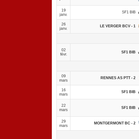
19
SF1 BIB
janv.
26
LE VERGER BCV - 1
janv.
02
SF1 BIB
févr.
09
RENNES AS PTT - 2
mars
16
SF1 BIB
mars
22
SF1 BIB
mars
29
MONTGERMONT BC - 2
mars